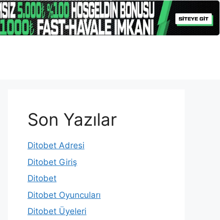
Son Yazılar
Ditobet Adresi
Ditobet Giriş
Ditobet
Ditobet Oyuncuları
Ditobet Üyeleri