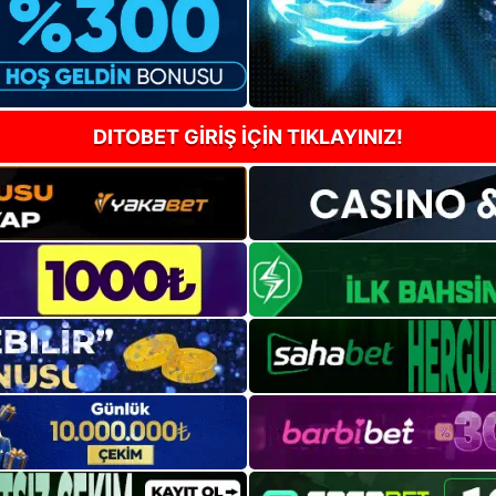
DITOBET GİRİŞ İÇİN TIKLAYINIZ!