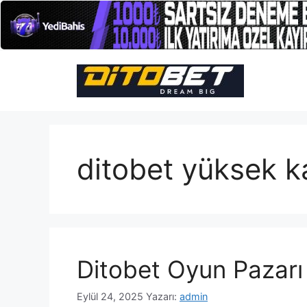
İçeriğe
atla
ditobet yüksek 
Ditobet Oyun Pazarı
Eylül 24, 2025
Yazarı:
admin