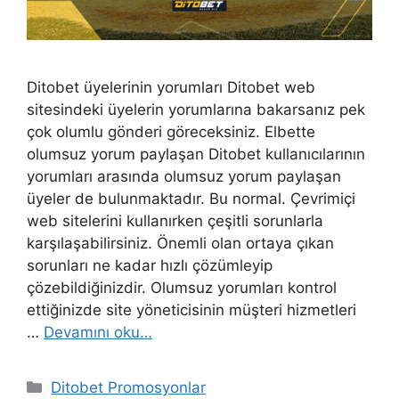
Ditobet üyelerinin yorumları Ditobet web
sitesindeki üyelerin yorumlarına bakarsanız pek
çok olumlu gönderi göreceksiniz. Elbette
olumsuz yorum paylaşan Ditobet kullanıcılarının
yorumları arasında olumsuz yorum paylaşan
üyeler de bulunmaktadır. Bu normal. Çevrimiçi
web sitelerini kullanırken çeşitli sorunlarla
karşılaşabilirsiniz. Önemli olan ortaya çıkan
sorunları ne kadar hızlı çözümleyip
çözebildiğinizdir. Olumsuz yorumları kontrol
ettiğinizde site yöneticisinin müşteri hizmetleri
…
Devamını oku…
Kategoriler
Ditobet Promosyonlar