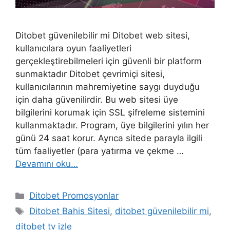
Ditobet güvenilebilir mi Ditobet web sitesi,
kullanıcılara oyun faaliyetleri
gerçekleştirebilmeleri için güvenli bir platform
sunmaktadır Ditobet çevrimiçi sitesi,
kullanıcılarının mahremiyetine saygı duyduğu
için daha güvenilirdir. Bu web sitesi üye
bilgilerini korumak için SSL şifreleme sistemini
kullanmaktadır. Program, üye bilgilerini yılın her
günü 24 saat korur. Ayrıca sitede parayla ilgili
tüm faaliyetler (para yatırma ve çekme …
Devamını oku…
Kategoriler
Ditobet Promosyonlar
Etiketler
Ditobet Bahis Sitesi
,
ditobet güvenilebilir mi
,
ditobet tv izle