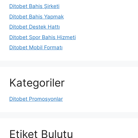
Ditobet Bahis Şirketi
Ditobet Bahis Yapmak
Ditobet Destek Hattı
Ditobet Spor Bahis Hizmeti
Ditobet Mobil Formatı
Kategoriler
Ditobet Promosyonlar
Etiket Bulutu