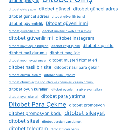
ditobet giris yap
ditobet güncel
ditobet güncel adres
ditobet giriş yapın
ditobet güncel adresi
ditobet güvenilir bahsi
Ditobet güvenilir mi
ditobet güvenilirlik
ditobet güvenilir site
ditobet güvenilir web sitesi midir
ditobet güvenlir mi
ditobet instagram
ditobet kaç oldu
ditobet kayıt açılış bilgileri
ditobet kayıt i̇şlemi
ditobet mali durumu
ditobet maç izle
ditobet müşteri hizmetleri
ditobet mobil uygulaması
ditobet nasil bir site
ditobet nasıl para çekilir
ditobet olumlu i̇zlenim
ditobet olumlu yorum
ditobet oturum açma sorunları ve çözümleri casino bölümü
ditobet oyun kuralları
ditobet oyunlarına göre avantajları
ditobet para yatirma
ditobet oyun siteleri
Ditobet Para Çekme
ditobet promosyon
ditobet sikayet
ditobet promosyon kodu
ditobet sitesi
ditobet soruları yanıtlamak
ditobet telegram
ditobet ticari bahis