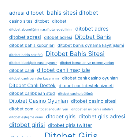
bahis sitesi ditobet
adresi ditobet
casino sitesi ditobet
ditobet
ditobet adres
ditobet aboneliğimi nasıl i̇ptal edebilirim
Ditobet Bahis
ditobet adresi
ditobet adresi
ditobet bahis kuponları
ditobet bahis oynama kayıt i̇şlemi
Ditobet Bahis Sitesi
ditobet bahis sektörü
ditobet blackjack nasıl oynanır
ditobet bonusları ve promosyonları
ditobet canli maç izle
ditobet canli
ditobet canlı casino oyunları
ditobet canlı bahisler kazanır mı
Ditobet Canlı Destek
ditobet canlı destek hizmeti
ditobet caribbean stud
ditobet casino bölümü
Ditobet Casino Oyunları
ditobet casino sitesi
ditobet com
ditobet endüstri yeri
ditobet en i̇yi bahis siteleri
ditobet giris
ditobet giris adresi
ditobet eşleşme oranı
ditobet girisi
ditobet giris twitter
Ditobet Giriş