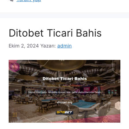
Ditobet Ticari Bahis
Ekim 2, 2024
Yazarı:
admin