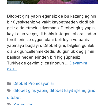
Ditobet giriş yapın eğer siz de bu kazanç ağının
bir üyesiyseniz ve vakit kaybetmeden ciddi bir
gelir elde etmek istiyorsanız Ditobet giriş yapın,
kayıt olun ve çeşitli bahis kategorileri arasından
tercihlerinize uygun olanı belirleyin ve bahis
yapmaya başlayın. Ditobet giriş bilgileri günlük
olarak güncellenmektedir. Bu günlük değişimin
başlıca nedenlerinden biri hiç şüphesiz
Türkiye’de çevrimiçi casinonun …
Devamını
oku…
Kategoriler
Ditobet Promosyonlar
Etiketler
ditobet giriş yapın
,
ditobet kayıt i̇şlemi
,
giris
ditobet
Yorum yap