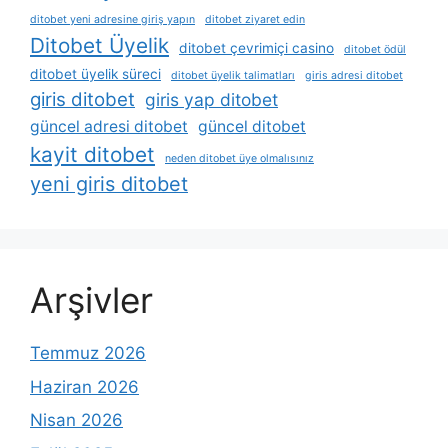
ditobet yeni adresine giriş yapın
ditobet ziyaret edin
Ditobet Üyelik
ditobet çevrimiçi casino
ditobet ödül
ditobet üyelik süreci
ditobet üyelik talimatları
giris adresi ditobet
giris ditobet
giris yap ditobet
güncel adresi ditobet
güncel ditobet
kayit ditobet
neden ditobet üye olmalısınız
yeni giris ditobet
Arşivler
Temmuz 2026
Haziran 2026
Nisan 2026