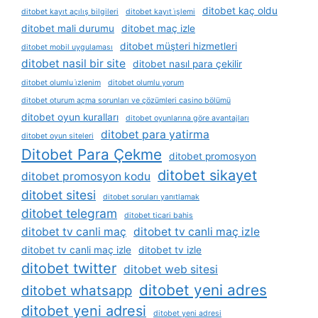
ditobet kaç oldu
ditobet kayıt açılış bilgileri
ditobet kayıt i̇şlemi
ditobet mali durumu
ditobet maç izle
ditobet müşteri hizmetleri
ditobet mobil uygulaması
ditobet nasil bir site
ditobet nasıl para çekilir
ditobet olumlu i̇zlenim
ditobet olumlu yorum
ditobet oturum açma sorunları ve çözümleri casino bölümü
ditobet oyun kuralları
ditobet oyunlarına göre avantajları
ditobet para yatirma
ditobet oyun siteleri
Ditobet Para Çekme
ditobet promosyon
ditobet sikayet
ditobet promosyon kodu
ditobet sitesi
ditobet soruları yanıtlamak
ditobet telegram
ditobet ticari bahis
ditobet tv canli maç
ditobet tv canli maç izle
ditobet tv canli maç izle
ditobet tv izle
ditobet twitter
ditobet web sitesi
ditobet yeni adres
ditobet whatsapp
ditobet yeni adresi
ditobet yeni adresi