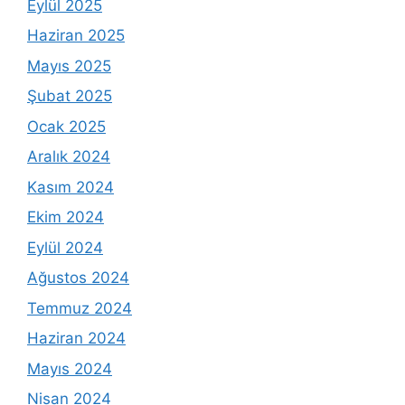
Eylül 2025
Haziran 2025
Mayıs 2025
Şubat 2025
Ocak 2025
Aralık 2024
Kasım 2024
Ekim 2024
Eylül 2024
Ağustos 2024
Temmuz 2024
Haziran 2024
Mayıs 2024
Nisan 2024