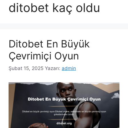
ditobet kaç oldu
Ditobet En Büyük
Çevrimiçi Oyun
Şubat 15, 2025
Yazarı:
admin