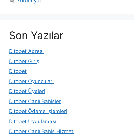
Yorum yap
Son Yazılar
Ditobet Adresi
Ditobet Giriş
Ditobet
Ditobet Oyuncuları
Ditobet Üyeleri
Ditobet Canlı Bahisler
Ditobet Ödeme İşlemleri
Ditobet Uygulaması
Ditobet Canlı Bahis Hizmeti