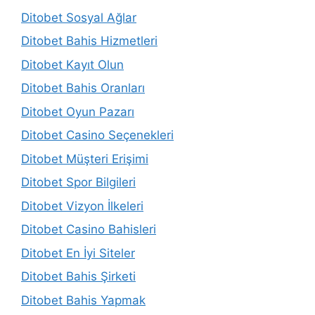
Ditobet Sosyal Ağlar
Ditobet Bahis Hizmetleri
Ditobet Kayıt Olun
Ditobet Bahis Oranları
Ditobet Oyun Pazarı
Ditobet Casino Seçenekleri
Ditobet Müşteri Erişimi
Ditobet Spor Bilgileri
Ditobet Vizyon İlkeleri
Ditobet Casino Bahisleri
Ditobet En İyi Siteler
Ditobet Bahis Şirketi
Ditobet Bahis Yapmak