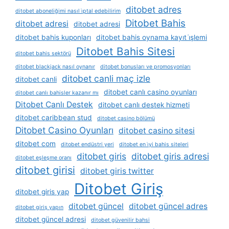
ditobet adres
ditobet aboneliğimi nasıl i̇ptal edebilirim
Ditobet Bahis
ditobet adresi
ditobet adresi
ditobet bahis kuponları
ditobet bahis oynama kayıt i̇şlemi
Ditobet Bahis Sitesi
ditobet bahis sektörü
ditobet blackjack nasıl oynanır
ditobet bonusları ve promosyonları
ditobet canli maç izle
ditobet canli
ditobet canlı casino oyunları
ditobet canlı bahisler kazanır mı
Ditobet Canlı Destek
ditobet canlı destek hizmeti
ditobet caribbean stud
ditobet casino bölümü
Ditobet Casino Oyunları
ditobet casino sitesi
ditobet com
ditobet endüstri yeri
ditobet en i̇yi bahis siteleri
ditobet giris
ditobet giris adresi
ditobet eşleşme oranı
ditobet girisi
ditobet giris twitter
Ditobet Giriş
ditobet giris yap
ditobet güncel
ditobet güncel adres
ditobet giriş yapın
ditobet güncel adresi
ditobet güvenilir bahsi