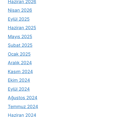
Haziran 2026
Nisan 2026
Eylül 2025
Haziran 2025
Mayıs 2025
Şubat 2025
Ocak 2025
Aralık 2024
Kasım 2024
Ekim 2024
Eylül 2024
Ağustos 2024
Temmuz 2024
Haziran 2024