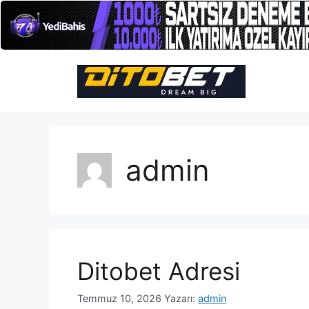
İçeriğe
atla
admin
Ditobet Adresi
Temmuz 10, 2026
Yazarı:
admin