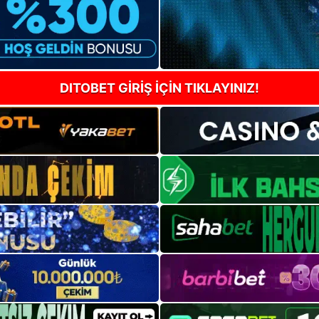
DITOBET GİRİŞ İÇİN TIKLAYINIZ!