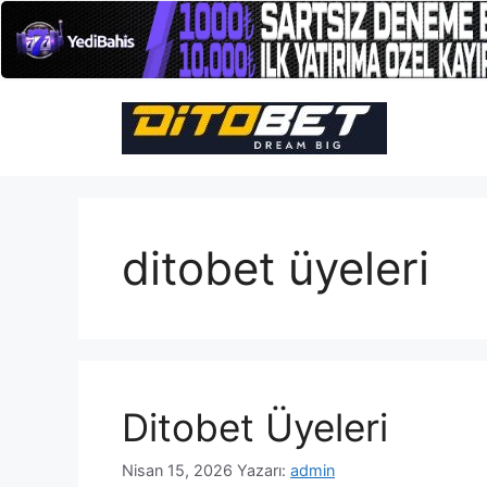
İçeriğe
atla
ditobet üyeleri
Ditobet Üyeleri
Nisan 15, 2026
Yazarı:
admin