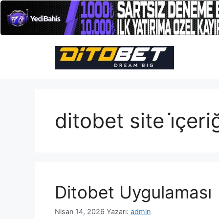
İçeriğe
atla
ditobet site i̇çeri
Ditobet Uygulaması
Nisan 14, 2026
Yazarı:
admin