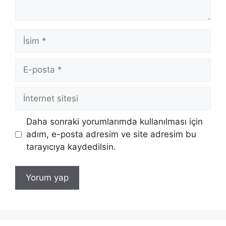
İsim
E-
posta
İnternet
sitesi
Daha sonraki yorumlarımda kullanılması için
adım, e-posta adresim ve site adresim bu
tarayıcıya kaydedilsin.