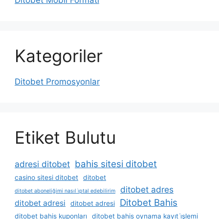
Ditobet Mobil Formatı
Kategoriler
Ditobet Promosyonlar
Etiket Bulutu
bahis sitesi ditobet
adresi ditobet
casino sitesi ditobet
ditobet
ditobet adres
ditobet aboneliğimi nasıl i̇ptal edebilirim
Ditobet Bahis
ditobet adresi
ditobet adresi
ditobet bahis kuponları
ditobet bahis oynama kayıt i̇şlemi