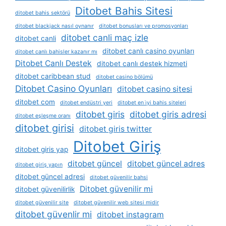
Ditobet Bahis Sitesi
ditobet bahis sektörü
ditobet blackjack nasıl oynanır
ditobet bonusları ve promosyonları
ditobet canli maç izle
ditobet canli
ditobet canlı casino oyunları
ditobet canlı bahisler kazanır mı
Ditobet Canlı Destek
ditobet canlı destek hizmeti
ditobet caribbean stud
ditobet casino bölümü
Ditobet Casino Oyunları
ditobet casino sitesi
ditobet com
ditobet endüstri yeri
ditobet en i̇yi bahis siteleri
ditobet giris
ditobet giris adresi
ditobet eşleşme oranı
ditobet girisi
ditobet giris twitter
Ditobet Giriş
ditobet giris yap
ditobet güncel
ditobet güncel adres
ditobet giriş yapın
ditobet güncel adresi
ditobet güvenilir bahsi
Ditobet güvenilir mi
ditobet güvenilirlik
ditobet güvenilir site
ditobet güvenilir web sitesi midir
ditobet güvenlir mi
ditobet instagram