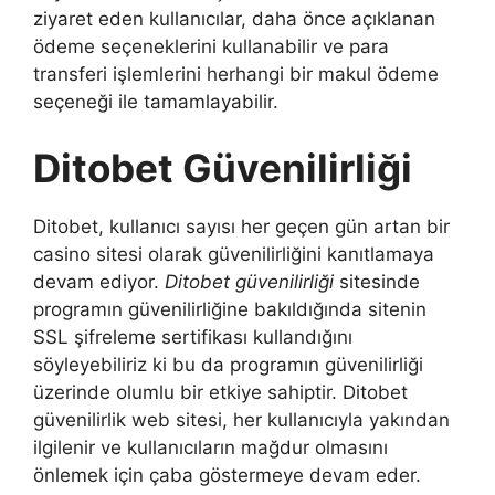
ziyaret eden kullanıcılar, daha önce açıklanan
ödeme seçeneklerini kullanabilir ve para
transferi işlemlerini herhangi bir makul ödeme
seçeneği ile tamamlayabilir.
Ditobet Güvenilirliği
Ditobet, kullanıcı sayısı her geçen gün artan bir
casino sitesi olarak güvenilirliğini kanıtlamaya
devam ediyor.
Ditobet güvenilirliği
sitesinde
programın güvenilirliğine bakıldığında sitenin
SSL şifreleme sertifikası kullandığını
söyleyebiliriz ki bu da programın güvenilirliği
üzerinde olumlu bir etkiye sahiptir. Ditobet
güvenilirlik web sitesi, her kullanıcıyla yakından
ilgilenir ve kullanıcıların mağdur olmasını
önlemek için çaba göstermeye devam eder.