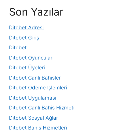
Son Yazılar
Ditobet Adresi
Ditobet Giriş
Ditobet
Ditobet Oyuncuları
Ditobet Üyeleri
Ditobet Canlı Bahisler
Ditobet Ödeme İşlemleri
Ditobet Uygulaması
Ditobet Canlı Bahis Hizmeti
Ditobet Sosyal Ağlar
Ditobet Bahis Hizmetleri