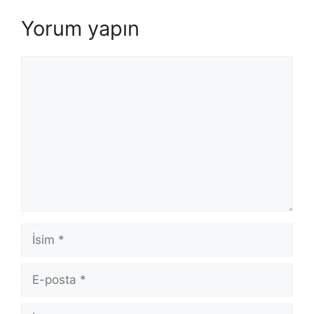
Yorum yapın
Yorum
İsim
E-
posta
İnternet