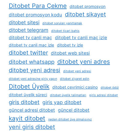
Ditobet Para Çekme
ditobet promosyon
ditobet sikayet
ditobet promosyon kodu
ditobet sitesi
ditobet soruları yanıtlamak
ditobet telegram
ditobet ticari bahis
ditobet tv canli maç
ditobet tv canli maç izle
ditobet tv canli maç izle
ditobet tv izle
ditobet twitter
ditobet web sitesi
ditobet yeni adres
ditobet whatsapp
ditobet yeni adresi
ditobet yeni adresi
ditobet yeni adresine giriş yapın
ditobet ziyaret edin
Ditobet Üyelik
ditobet çevrimiçi casino
ditobet ödül
ditobet üyelik süreci
ditobet üyelik talimatları
giris adresi ditobet
giris ditobet
giris yap ditobet
güncel adresi ditobet
güncel ditobet
kayit ditobet
neden ditobet üye olmalısınız
yeni giris ditobet