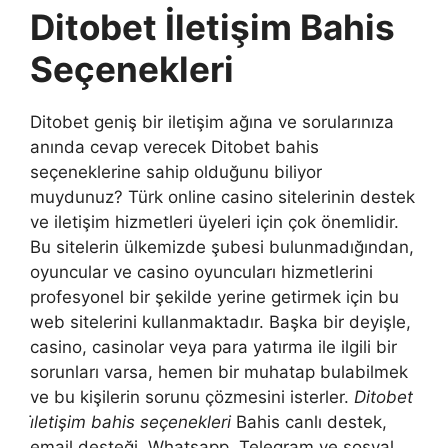
Ditobet İletişim Bahis
Seçenekleri
Ditobet geniş bir iletişim ağına ve sorularınıza
anında cevap verecek Ditobet bahis
seçeneklerine sahip olduğunu biliyor
muydunuz? Türk online casino sitelerinin destek
ve iletişim hizmetleri üyeleri için çok önemlidir.
Bu sitelerin ülkemizde şubesi bulunmadığından,
oyuncular ve casino oyuncuları hizmetlerini
profesyonel bir şekilde yerine getirmek için bu
web sitelerini kullanmaktadır. Başka bir deyişle,
casino, casinolar veya para yatırma ile ilgili bir
sorunları varsa, hemen bir muhatap bulabilmek
ve bu kişilerin sorunu çözmesini isterler.
Ditobet
i̇letişim bahis seçenekleri
Bahis canlı destek,
email desteği, Whatsapp, Telegram ve sosyal