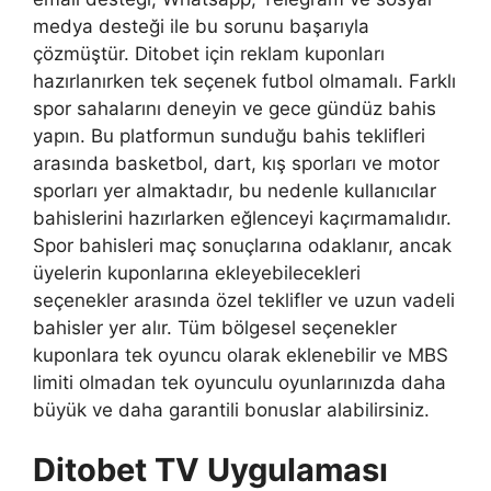
medya desteği ile bu sorunu başarıyla
çözmüştür. Ditobet için reklam kuponları
hazırlanırken tek seçenek futbol olmamalı. Farklı
spor sahalarını deneyin ve gece gündüz bahis
yapın. Bu platformun sunduğu bahis teklifleri
arasında basketbol, ​​dart, kış sporları ve motor
sporları yer almaktadır, bu nedenle kullanıcılar
bahislerini hazırlarken eğlenceyi kaçırmamalıdır.
Spor bahisleri maç sonuçlarına odaklanır, ancak
üyelerin kuponlarına ekleyebilecekleri
seçenekler arasında özel teklifler ve uzun vadeli
bahisler yer alır. Tüm bölgesel seçenekler
kuponlara tek oyuncu olarak eklenebilir ve MBS
limiti olmadan tek oyunculu oyunlarınızda daha
büyük ve daha garantili bonuslar alabilirsiniz.
Ditobet TV Uygulaması