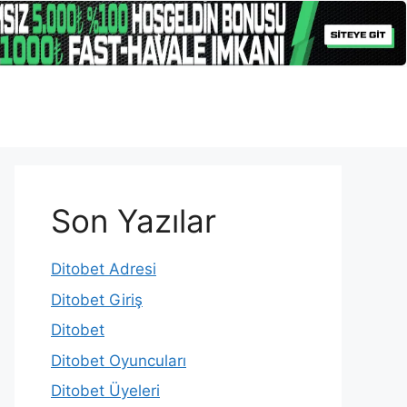
Son Yazılar
Ditobet Adresi
Ditobet Giriş
Ditobet
Ditobet Oyuncuları
Ditobet Üyeleri