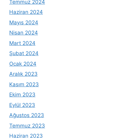
Temmuz 2024
Haziran 2024
Mayıs 2024
Nisan 2024
Mart 2024
Şubat 2024
Ocak 2024
Aralık 2023
Kasım 2023
Ekim 2023
Eylül 2023
Ağustos 2023
Temmuz 2023
Haziran 2023