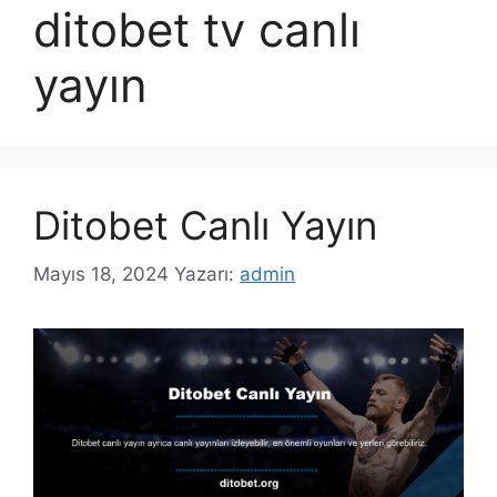
ditobet tv canlı
yayın
Ditobet Canlı Yayın
Mayıs 18, 2024
Yazarı:
admin