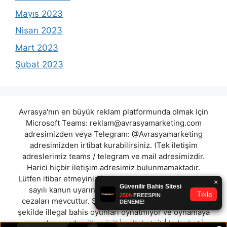
Mayıs 2023
Nisan 2023
Mart 2023
Şubat 2023
Avrasya'nın en büyük reklam platformunda olmak için
Microsoft Teams:
reklam@avrasyamarketing.com
adresimizden veya Telegram: @Avrasyamarketing
adresimizden irtibat kurabilirsiniz. (Tek iletişim
adreslerimiz teams / telegram ve mail adresimizdir.
Harici hiçbir iletişim adresimiz bulunmamaktadır.
Lütfen itibar etmeyiniz.) Türkiye yasalarına göre 7258
sayılı kanun uyarınca yasa dışı bahis oynamanın
cezaları mevcuttur. Şu an bulunduğunuz site hiç bir
şekilde illegal bahis oyunları oynatmıyor ve oynamaya
aracı olmuyordur.
ilkyarigit
|
celtabetgit
|
ladesbet
|