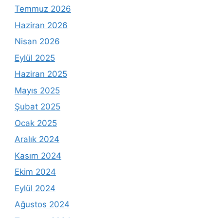
Temmuz 2026
Haziran 2026
Nisan 2026
Eylül 2025
Haziran 2025
Mayıs 2025
Şubat 2025
Ocak 2025
Aralık 2024
Kasım 2024
Ekim 2024
Eylül 2024
Ağustos 2024