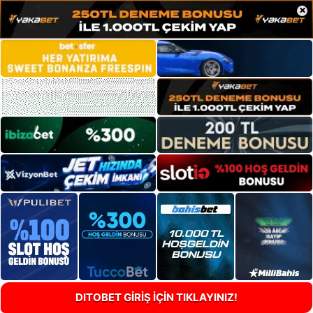
×
DITOBET GİRİŞ İÇİN TIKLAYINIZ!