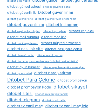
ditobet güncel
ditobet güncel adres
ditobet giriş yapın
ditobet güncel adresi
ditobet güvenilir bahsi
Ditobet güvenilir mi
ditobet güvenilirlik
ditobet güvenilir site
ditobet güvenilir web sitesi midir
ditobet güvenlir mi
ditobet instagram
ditobet kaç oldu
ditobet kayıt açılış bilgileri
ditobet kayıt i̇şlemi
ditobet mali durumu
ditobet maç izle
ditobet müşteri hizmetleri
ditobet mobil uygulaması
ditobet nasil bir site
ditobet nasıl para çekilir
ditobet olumlu i̇zlenim
ditobet olumlu yorum
ditobet oturum açma sorunları ve çözümleri casino bölümü
ditobet oyun kuralları
ditobet oyunlarına göre avantajları
ditobet para yatirma
ditobet oyun siteleri
Ditobet Para Çekme
ditobet promosyon
ditobet sikayet
ditobet promosyon kodu
ditobet sitesi
ditobet soruları yanıtlamak
ditobet telegram
ditobet ticari bahis
ditobet tv canli maç
ditobet tv canli maç izle