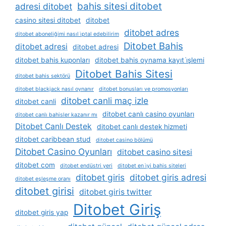
bahis sitesi ditobet
adresi ditobet
casino sitesi ditobet
ditobet
ditobet adres
ditobet aboneliğimi nasıl i̇ptal edebilirim
Ditobet Bahis
ditobet adresi
ditobet adresi
ditobet bahis kuponları
ditobet bahis oynama kayıt i̇şlemi
Ditobet Bahis Sitesi
ditobet bahis sektörü
ditobet blackjack nasıl oynanır
ditobet bonusları ve promosyonları
ditobet canli maç izle
ditobet canli
ditobet canlı casino oyunları
ditobet canlı bahisler kazanır mı
Ditobet Canlı Destek
ditobet canlı destek hizmeti
ditobet caribbean stud
ditobet casino bölümü
Ditobet Casino Oyunları
ditobet casino sitesi
ditobet com
ditobet endüstri yeri
ditobet en i̇yi bahis siteleri
ditobet giris
ditobet giris adresi
ditobet eşleşme oranı
ditobet girisi
ditobet giris twitter
Ditobet Giriş
ditobet giris yap