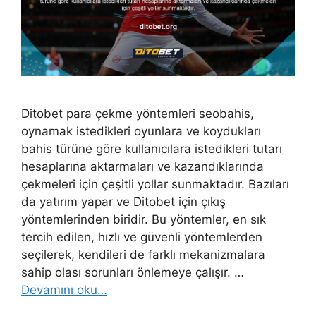
Ditobet para çekme yöntemleri seobahis,
oynamak istedikleri oyunlara ve koydukları
bahis türüne göre kullanıcılara istedikleri tutarı
hesaplarına aktarmaları ve kazandıklarında
çekmeleri için çeşitli yollar sunmaktadır. Bazıları
da yatırım yapar ve Ditobet için çıkış
yöntemlerinden biridir. Bu yöntemler, en sık
tercih edilen, hızlı ve güvenli yöntemlerden
seçilerek, kendileri de farklı mekanizmalara
sahip olası sorunları önlemeye çalışır. …
Devamını oku…