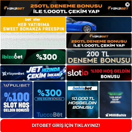
×
DITOBET GİRİŞ İÇİN TIKLAYINIZ!