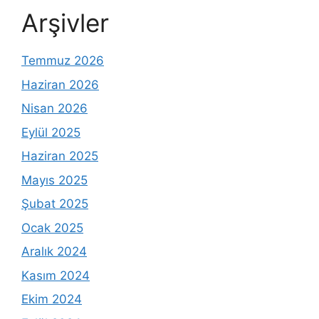
Arşivler
Temmuz 2026
Haziran 2026
Nisan 2026
Eylül 2025
Haziran 2025
Mayıs 2025
Şubat 2025
Ocak 2025
Aralık 2024
Kasım 2024
Ekim 2024