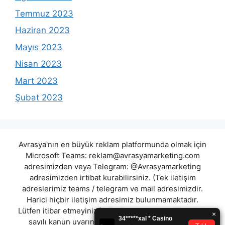
Temmuz 2023
Haziran 2023
Mayıs 2023
Nisan 2023
Mart 2023
Şubat 2023
Avrasya'nın en büyük reklam platformunda olmak için
Microsoft Teams:
reklam@avrasyamarketing.com
adresimizden veya Telegram: @Avrasyamarketing
adresimizden irtibat kurabilirsiniz. (Tek iletişim
adreslerimiz teams / telegram ve mail adresimizdir.
Harici hiçbir iletişim adresimiz bulunmamaktadır.
Lütfen itibar etmeyiniz.) Türkiye yasalarına göre 7258
sayılı kanun uyarınca yasa dışı bahis oynamanın