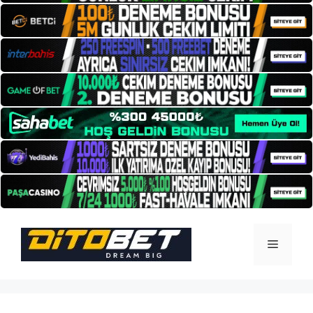
İçeriğe
atla
Menü