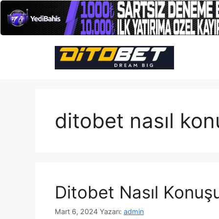
İçeriğe
atla
ditobet nasıl kon
Ditobet Nasıl Konuşu
Mart 6, 2024
Yazarı:
admin