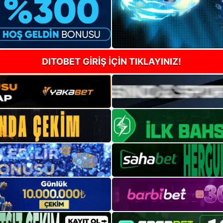
DITOBET GİRİŞ İÇİN TIKLAYINIZ!