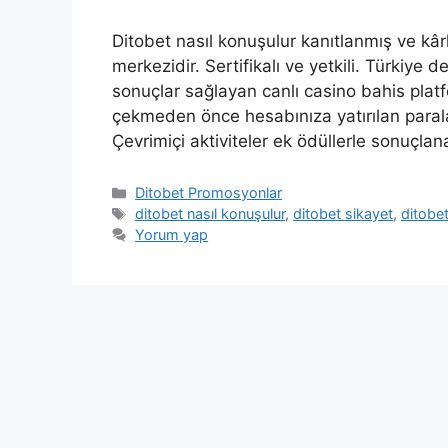
Ditobet nasıl konuşulur kanıtlanmış ve kârl
merkezidir. Sertifikalı ve yetkili. Türkiye 
sonuçlar sağlayan canlı casino bahis plat
çekmeden önce hesabınıza yatırılan paralar
Çevrimiçi aktiviteler ek ödüllerle sonuçlana
Kategoriler
Ditobet Promosyonlar
Etiketler
ditobet nasıl konuşulur
,
ditobet sikayet
,
ditobe
Yorum yap