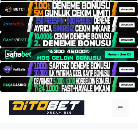
İçeriğe
atla
Menü