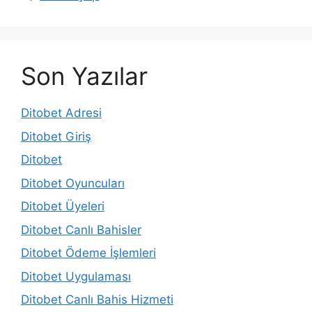
Son Yazılar
Ditobet Adresi
Ditobet Giriş
Ditobet
Ditobet Oyuncuları
Ditobet Üyeleri
Ditobet Canlı Bahisler
Ditobet Ödeme İşlemleri
Ditobet Uygulaması
Ditobet Canlı Bahis Hizmeti