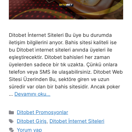
Ditobet İnternet Siteleri Bu üye bu durumda
iletişim bilgilerini arıyor. Bahis sitesi kaliteli ise
bu Ditobet i̇nternet siteleri anında üyeleri ile
eşleştirecektir. Ditobet bahisleri her zaman
üyelerden sadece bir tık uzakta. Çünkü onlara
telefon veya SMS ile ulaşabilirsiniz. Ditobet Web
Sitesi Üzerinden Bu, sektöre giren ve uzun
süredir var olan bir bahis sitesidir. Ancak poker
…
Devamını oku…
Kategoriler
Ditobet Promosyonlar
Etiketler
Ditobet Giriş
,
Ditobet İnternet Siteleri
Yorum yap