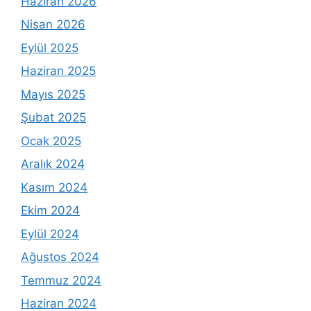
Haziran 2026
Nisan 2026
Eylül 2025
Haziran 2025
Mayıs 2025
Şubat 2025
Ocak 2025
Aralık 2024
Kasım 2024
Ekim 2024
Eylül 2024
Ağustos 2024
Temmuz 2024
Haziran 2024