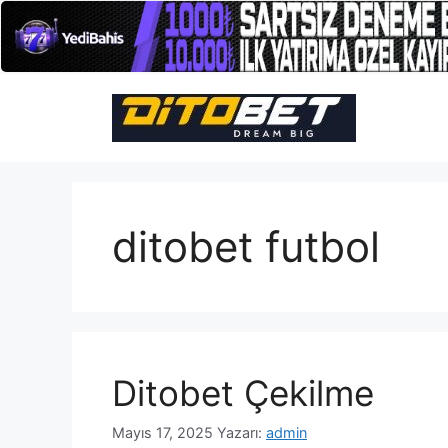
İçeriğe
atla
ditobet futbol
Ditobet Çekilme
Mayıs 17, 2025
Yazarı:
admin