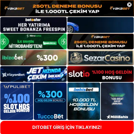
×
DITOBET GİRİŞ İÇİN TIKLAYINIZ!