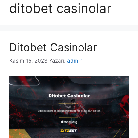
ditobet casinolar
Ditobet Casinolar
Kasım 15, 2023
Yazarı:
admin