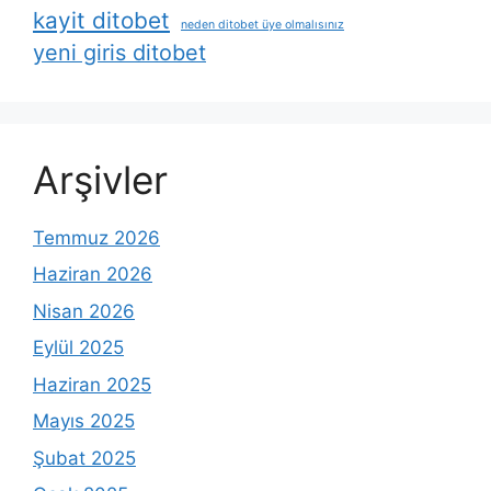
kayit ditobet
neden ditobet üye olmalısınız
yeni giris ditobet
Arşivler
Temmuz 2026
Haziran 2026
Nisan 2026
Eylül 2025
Haziran 2025
Mayıs 2025
Şubat 2025