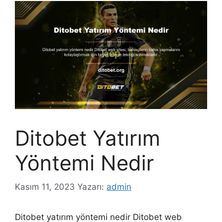
Ditobet Yatırım
Yöntemi Nedir
Kasım 11, 2023
Yazarı:
admin
Ditobet yatırım yöntemi nedir Ditobet web