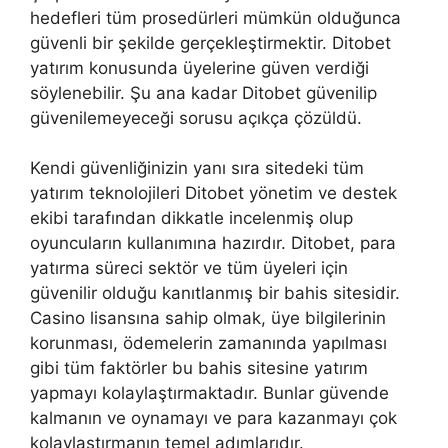
hedefleri tüm prosedürleri mümkün olduğunca
güvenli bir şekilde gerçekleştirmektir. Ditobet
yatırım konusunda üyelerine güven verdiği
söylenebilir. Şu ana kadar Ditobet güvenilip
güvenilemeyeceği sorusu açıkça çözüldü.
Kendi güvenliğinizin yanı sıra sitedeki tüm
yatırım teknolojileri Ditobet yönetim ve destek
ekibi tarafından dikkatle incelenmiş olup
oyuncuların kullanımına hazırdır. Ditobet, para
yatırma süreci sektör ve tüm üyeleri için
güvenilir olduğu kanıtlanmış bir bahis sitesidir.
Casino lisansına sahip olmak, üye bilgilerinin
korunması, ödemelerin zamanında yapılması
gibi tüm faktörler bu bahis sitesine yatırım
yapmayı kolaylaştırmaktadır. Bunlar güvende
kalmanın ve oynamayı ve para kazanmayı çok
kolaylaştırmanın temel adımlarıdır.