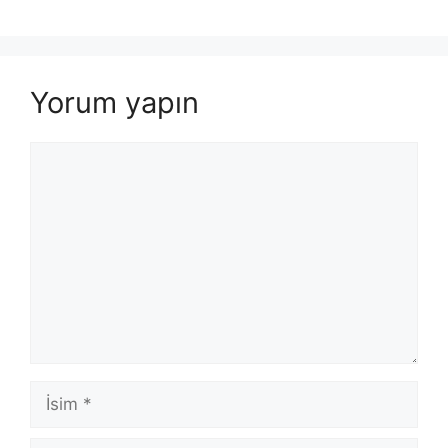
Yorum yapın
Yorum
İsim