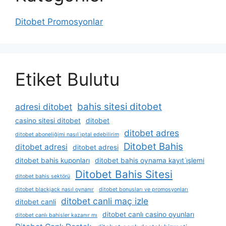
Ditobet Promosyonlar
Etiket Bulutu
bahis sitesi ditobet
adresi ditobet
casino sitesi ditobet
ditobet
ditobet adres
ditobet aboneliğimi nasıl i̇ptal edebilirim
Ditobet Bahis
ditobet adresi
ditobet adresi
ditobet bahis kuponları
ditobet bahis oynama kayıt i̇şlemi
Ditobet Bahis Sitesi
ditobet bahis sektörü
ditobet blackjack nasıl oynanır
ditobet bonusları ve promosyonları
ditobet canli maç izle
ditobet canli
ditobet canlı casino oyunları
ditobet canlı bahisler kazanır mı