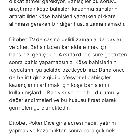
dikkat etmek gerekiyor. Bahisçiler bu soruyu
araştırarak köşe bahisleri kazanma şanslarını
artırabilirler.Köşe bahisleri yaparken dikkate
alınması gereken bir diğer husus zamanlamadır.
Ditobet TV’de casino belirli zamanlarda başlar
ve biter. Bahsinizden kar elde etmek için
bahsinizi geri çekin. Aksi takdirde süre geçtikten
sonra bahis yapamazsınız. Köşe bahislerinin
faydalarını şu şekilde özetleyebiliriz: Daha önce
de belirttiğimiz gibi profesyonel bahisçiler
kazançlarını artırmak için köşe bahislerini
kullanmışlardır. Bahis severlerin bu durumu iyi
değerlendirmeleri ve bu hususu fırsat olarak
görmeleri gerekmektedir.
Ditobet Poker Dice giriş adresi nedir, yatırım
yapmak ve kazandıktan sonra para çekmek