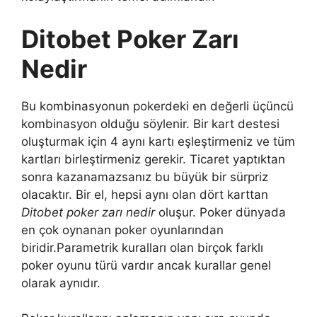
Ditobet Poker Zarı
Nedir
Bu kombinasyonun pokerdeki en değerli üçüncü
kombinasyon olduğu söylenir. Bir kart destesi
oluşturmak için 4 aynı kartı eşleştirmeniz ve tüm
kartları birleştirmeniz gerekir. Ticaret yaptıktan
sonra kazanamazsanız bu büyük bir sürpriz
olacaktır. Bir el, hepsi aynı olan dört karttan
Ditobet poker zarı nedir
oluşur. Poker dünyada
en çok oynanan poker oyunlarından
biridir.Parametrik kuralları olan birçok farklı
poker oyunu türü vardır ancak kurallar genel
olarak aynıdır.