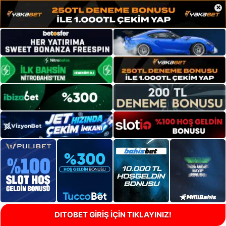
×
DITOBET GİRİŞ İÇİN TIKLAYINIZ!