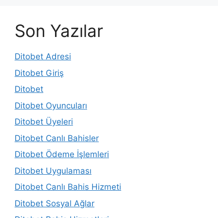
Son Yazılar
Ditobet Adresi
Ditobet Giriş
Ditobet
Ditobet Oyuncuları
Ditobet Üyeleri
Ditobet Canlı Bahisler
Ditobet Ödeme İşlemleri
Ditobet Uygulaması
Ditobet Canlı Bahis Hizmeti
Ditobet Sosyal Ağlar