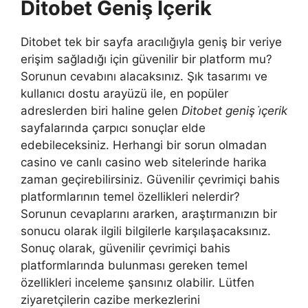
Ditobet Geniş İçerik
Ditobet tek bir sayfa aracılığıyla geniş bir veriye
erişim sağladığı için güvenilir bir platform mu?
Sorunun cevabını alacaksınız. Şık tasarımı ve
kullanıcı dostu arayüzü ile, en popüler
adreslerden biri haline gelen
Ditobet geniş i̇çerik
sayfalarında çarpıcı sonuçlar elde
edebileceksiniz. Herhangi bir sorun olmadan
casino ve canlı casino web sitelerinde harika
zaman geçirebilirsiniz. Güvenilir çevrimiçi bahis
platformlarının temel özellikleri nelerdir?
Sorunun cevaplarını ararken, araştırmanızın bir
sonucu olarak ilgili bilgilerle karşılaşacaksınız.
Sonuç olarak, güvenilir çevrimiçi bahis
platformlarında bulunması gereken temel
özellikleri inceleme şansınız olabilir. Lütfen
ziyaretçilerin cazibe merkezlerini