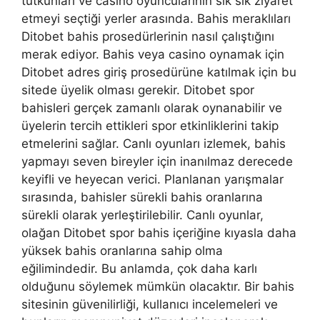
tutkunları ve casino oyuncularının sık sık ziyaret
etmeyi seçtiği yerler arasında. Bahis meraklıları
Ditobet bahis prosedürlerinin nasıl çalıştığını
merak ediyor. Bahis veya casino oynamak için
Ditobet adres giriş prosedürüne katılmak için bu
sitede üyelik olması gerekir. Ditobet spor
bahisleri gerçek zamanlı olarak oynanabilir ve
üyelerin tercih ettikleri spor etkinliklerini takip
etmelerini sağlar. Canlı oyunları izlemek, bahis
yapmayı seven bireyler için inanılmaz derecede
keyifli ve heyecan verici. Planlanan yarışmalar
sırasında, bahisler sürekli bahis oranlarına
sürekli olarak yerleştirilebilir. Canlı oyunlar,
olağan Ditobet spor bahis içeriğine kıyasla daha
yüksek bahis oranlarına sahip olma
eğilimindedir. Bu anlamda, çok daha karlı
olduğunu söylemek mümkün olacaktır. Bir bahis
sitesinin güvenilirliği, kullanıcı incelemeleri ve