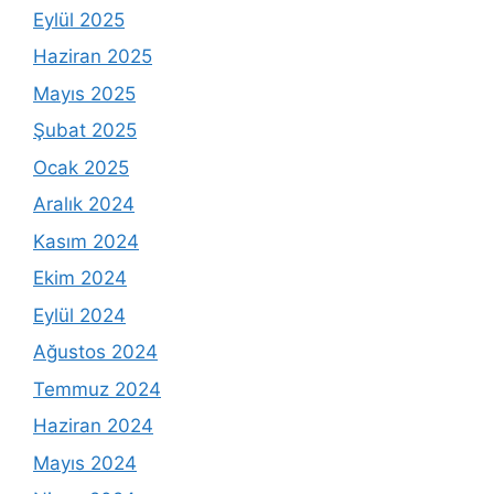
Eylül 2025
Haziran 2025
Mayıs 2025
Şubat 2025
Ocak 2025
Aralık 2024
Kasım 2024
Ekim 2024
Eylül 2024
Ağustos 2024
Temmuz 2024
Haziran 2024
Mayıs 2024