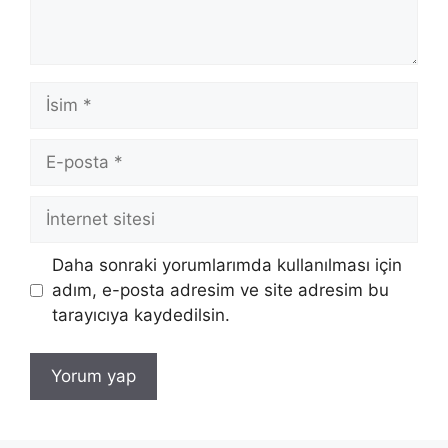
İsim
E-
posta
İnternet
sitesi
Daha sonraki yorumlarımda kullanılması için
adım, e-posta adresim ve site adresim bu
tarayıcıya kaydedilsin.