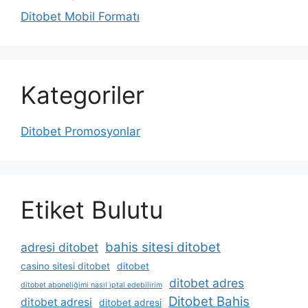
Ditobet Mobil Formatı
Kategoriler
Ditobet Promosyonlar
Etiket Bulutu
bahis sitesi ditobet
adresi ditobet
casino sitesi ditobet
ditobet
ditobet adres
ditobet aboneliğimi nasıl i̇ptal edebilirim
Ditobet Bahis
ditobet adresi
ditobet adresi