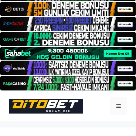
İçeriğe
atla
Menü