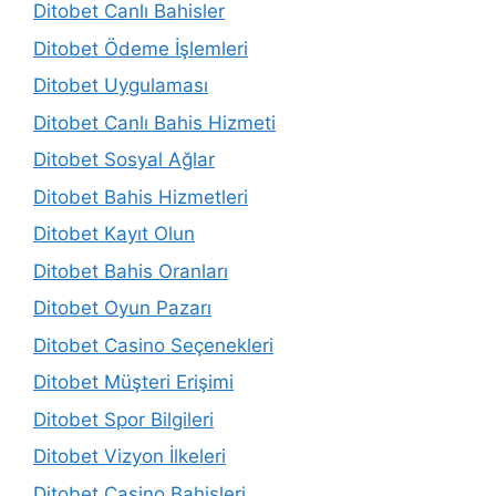
Ditobet Canlı Bahisler
Ditobet Ödeme İşlemleri
Ditobet Uygulaması
Ditobet Canlı Bahis Hizmeti
Ditobet Sosyal Ağlar
Ditobet Bahis Hizmetleri
Ditobet Kayıt Olun
Ditobet Bahis Oranları
Ditobet Oyun Pazarı
Ditobet Casino Seçenekleri
Ditobet Müşteri Erişimi
Ditobet Spor Bilgileri
Ditobet Vizyon İlkeleri
Ditobet Casino Bahisleri