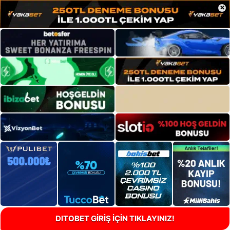
×
DITOBET GİRİŞ İÇİN TIKLAYINIZ!