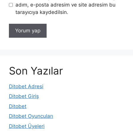
adım, e-posta adresim ve site adresim bu
tarayıcıya kaydedilsin.
Son Yazılar
Ditobet Adresi
Ditobet Giriş
Ditobet
Ditobet Oyuncuları
Ditobet Üyeleri