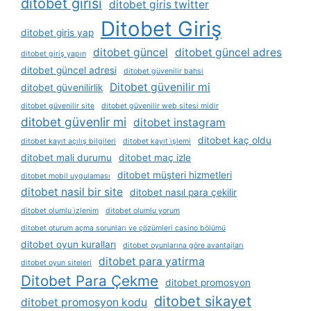
ditobet girisi
ditobet giris twitter
Ditobet Giriş
ditobet giris yap
ditobet güncel
ditobet güncel adres
ditobet giriş yapın
ditobet güncel adresi
ditobet güvenilir bahsi
Ditobet güvenilir mi
ditobet güvenilirlik
ditobet güvenilir site
ditobet güvenilir web sitesi midir
ditobet güvenlir mi
ditobet instagram
ditobet kaç oldu
ditobet kayıt açılış bilgileri
ditobet kayıt i̇şlemi
ditobet mali durumu
ditobet maç izle
ditobet müşteri hizmetleri
ditobet mobil uygulaması
ditobet nasil bir site
ditobet nasıl para çekilir
ditobet olumlu i̇zlenim
ditobet olumlu yorum
ditobet oturum açma sorunları ve çözümleri casino bölümü
ditobet oyun kuralları
ditobet oyunlarına göre avantajları
ditobet para yatirma
ditobet oyun siteleri
Ditobet Para Çekme
ditobet promosyon
ditobet sikayet
ditobet promosyon kodu