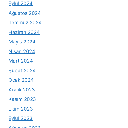
Eylül 2024
Ağustos 2024
Temmuz 2024
Haziran 2024
Mayıs 2024
Nisan 2024
Mart 2024
Şubat 2024
Ocak 2024
Aralık 2023
Kasım 2023
Ekim 2023
Eylül 2023
Ağustos 2023