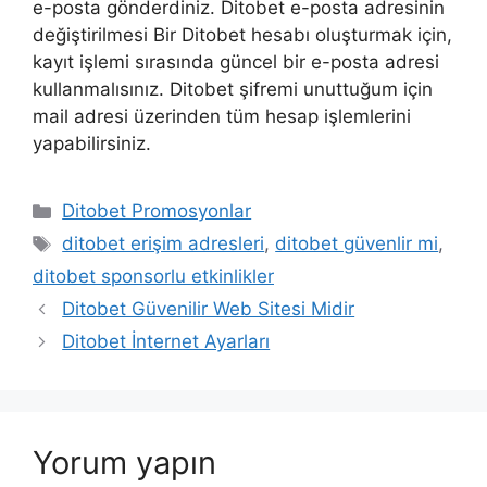
e-posta gönderdiniz. Ditobet e-posta adresinin
değiştirilmesi Bir Ditobet hesabı oluşturmak için,
kayıt işlemi sırasında güncel bir e-posta adresi
kullanmalısınız. Ditobet şifremi unuttuğum için
mail adresi üzerinden tüm hesap işlemlerini
yapabilirsiniz.
Kategoriler
Ditobet Promosyonlar
Etiketler
ditobet erişim adresleri
,
ditobet güvenlir mi
,
ditobet sponsorlu etkinlikler
Ditobet Güvenilir Web Sitesi Midir
Ditobet İnternet Ayarları
Yorum yapın