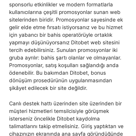
sponsorlu etkinlikler ve modern formatlarla
kullanıcılarına çeşitli promosyonlar sunan web
sitelerinden biridir. Promosyonlar sayesinde ek
gelir elde etme fırsatı istiyorsanız ve bu hizmet
için yabancı bir bahis operatörüyle ortaklık
yapmayı düşünüyorsanız Ditobet web sitesini
tercih edebilirsiniz. Sunulan promosyonlar iki
gruba ayrılır: bahis şartı olanlar ve olmayanlar.
Promosyonlar, satış koşulları sağlandığı anda
ödenebilir. Bu bakımdan Ditobet, bonus
dönüşüm prosedürünün uygulanmasından
şikâyet edilecek bir site değildir.
Canlı destek hattı üzerinden site üzerinden bir
müşteri hizmetleri temsilcisiyle görüşmek
isterseniz öncelikle Ditobet kaydolma
talimatlarını takip etmelisiniz. Giriş yaptıktan ve
cihazınızın ekranında ana sayfa göründüğünde