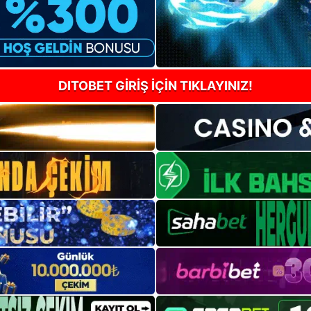
DITOBET GİRİŞ İÇİN TIKLAYINIZ!