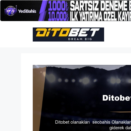
İçeriğe
atla