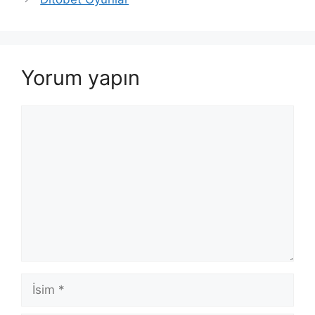
Yorum yapın
Yorum
İsim