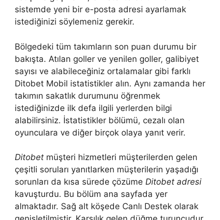
sistemde yeni bir e-posta adresi ayarlamak
istediğinizi söylemeniz gerekir.
Bölgedeki tüm takımların son puan durumu bir
bakışta. Atılan goller ve yenilen goller, galibiyet
sayısı ve alabileceğiniz ortalamalar gibi farklı
Ditobet Mobil istatistikler alın. Aynı zamanda her
takımın sakatlık durumunu öğrenmek
istediğinizde ilk defa ilgili yerlerden bilgi
alabilirsiniz. İstatistikler bölümü, cezalı olan
oyunculara ve diğer birçok olaya yanıt verir.
Ditobet
müşteri hizmetleri müşterilerden gelen
çeşitli soruları yanıtlarken müşterilerin yaşadığı
sorunları da kısa sürede çözüme
Ditobet adresi
kavuşturdu. Bu bölüm ana sayfada yer
almaktadır. Sağ alt köşede Canlı Destek olarak
genişletilmiştir. Karşılık gelen düğme turuncudur.