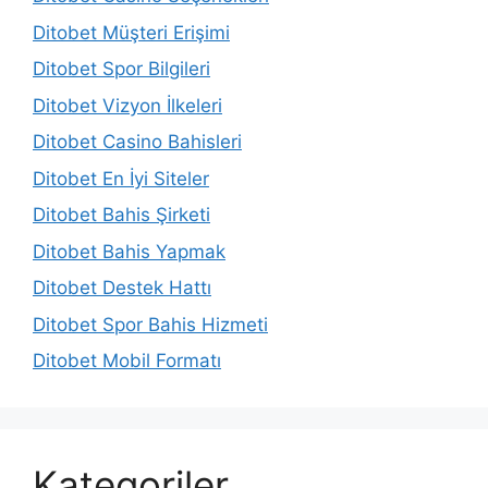
Ditobet Müşteri Erişimi
Ditobet Spor Bilgileri
Ditobet Vizyon İlkeleri
Ditobet Casino Bahisleri
Ditobet En İyi Siteler
Ditobet Bahis Şirketi
Ditobet Bahis Yapmak
Ditobet Destek Hattı
Ditobet Spor Bahis Hizmeti
Ditobet Mobil Formatı
Kategoriler