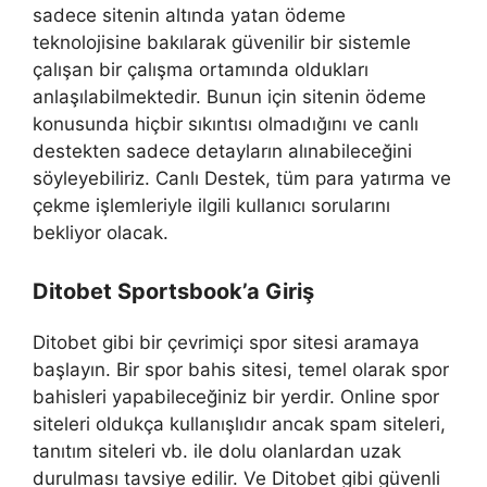
sadece sitenin altında yatan ödeme
teknolojisine bakılarak güvenilir bir sistemle
çalışan bir çalışma ortamında oldukları
anlaşılabilmektedir. Bunun için sitenin ödeme
konusunda hiçbir sıkıntısı olmadığını ve canlı
destekten sadece detayların alınabileceğini
söyleyebiliriz. Canlı Destek, tüm para yatırma ve
çekme işlemleriyle ilgili kullanıcı sorularını
bekliyor olacak.
Ditobet Sportsbook’a Giriş
Ditobet gibi bir çevrimiçi spor sitesi aramaya
başlayın. Bir spor bahis sitesi, temel olarak spor
bahisleri yapabileceğiniz bir yerdir. Online spor
siteleri oldukça kullanışlıdır ancak spam siteleri,
tanıtım siteleri vb. ile dolu olanlardan uzak
durulması tavsiye edilir. Ve Ditobet gibi güvenli