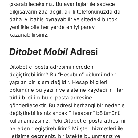
çıkarabileceksiniz. Bu avantajlar ile sadece
bilgisayarınızda değil, akıllı telefonunuzda da
daha iyi bahis oynayabilir ve sitedeki birçok
yenilikle bile her yerde en iyi parayı
kazanabilirsiniz.
Ditobet Mobil
Adresi
Ditobet e-posta adresimi nereden
değiştirebilirim? Bu “Hesabım” bölümünden
yapılan bir işlem değildir. Hesap bilgileri
bölümüne bu yazılır ve sisteme kaydedilir. Her
türlü bildirim bu e-posta adresine
gönderilecektir. Bu adresi herhangi bir nedenle
değiştirebilirsiniz ancak “Hesabım” bölümünü
kullanamazsınız. Peki Ditobet e-posta adresimi
nereden değiştirebilirim? Müşteri hizmetleri ile
iletişime geçmeniz, bir istekte bulunmanız ve