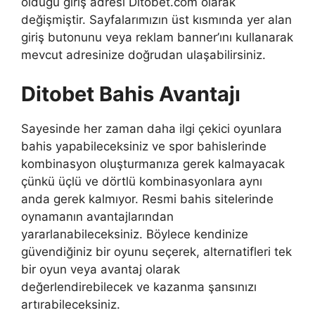
olduğu giriş adresi Ditobet.com olarak
değişmiştir. Sayfalarımızın üst kısmında yer alan
giriş butonunu veya reklam banner’ını kullanarak
mevcut adresinize doğrudan ulaşabilirsiniz.
Ditobet Bahis Avantajı
Sayesinde her zaman daha ilgi çekici oyunlara
bahis yapabileceksiniz ve spor bahislerinde
kombinasyon oluşturmanıza gerek kalmayacak
çünkü üçlü ve dörtlü kombinasyonlara aynı
anda gerek kalmıyor. Resmi bahis sitelerinde
oynamanın avantajlarından
yararlanabileceksiniz. Böylece kendinize
güvendiğiniz bir oyunu seçerek, alternatifleri tek
bir oyun veya avantaj olarak
değerlendirebilecek ve kazanma şansınızı
artırabileceksiniz.