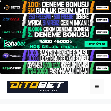
İçeriğe
atla
Menü