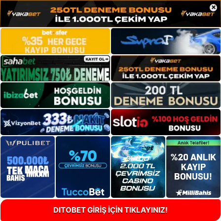
×
DITOBET GİRİŞ İÇİN TIKLAYINIZ!