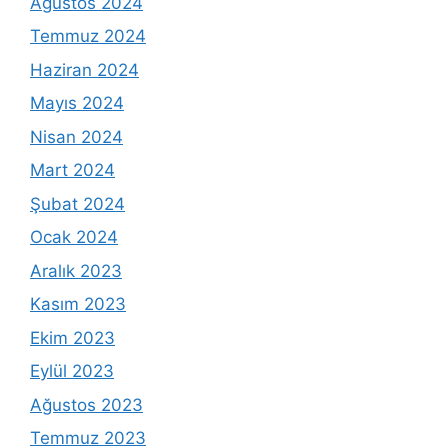
Ağustos 2024
Temmuz 2024
Haziran 2024
Mayıs 2024
Nisan 2024
Mart 2024
Şubat 2024
Ocak 2024
Aralık 2023
Kasım 2023
Ekim 2023
Eylül 2023
Ağustos 2023
Temmuz 2023