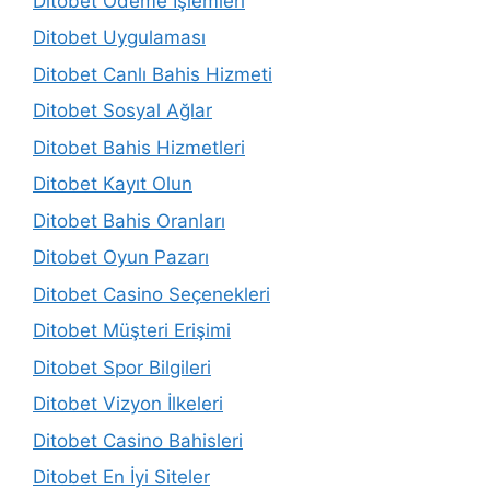
Ditobet Ödeme İşlemleri
Ditobet Uygulaması
Ditobet Canlı Bahis Hizmeti
Ditobet Sosyal Ağlar
Ditobet Bahis Hizmetleri
Ditobet Kayıt Olun
Ditobet Bahis Oranları
Ditobet Oyun Pazarı
Ditobet Casino Seçenekleri
Ditobet Müşteri Erişimi
Ditobet Spor Bilgileri
Ditobet Vizyon İlkeleri
Ditobet Casino Bahisleri
Ditobet En İyi Siteler