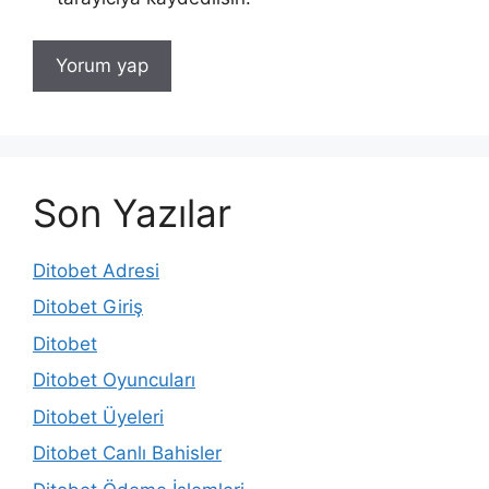
Son Yazılar
Ditobet Adresi
Ditobet Giriş
Ditobet
Ditobet Oyuncuları
Ditobet Üyeleri
Ditobet Canlı Bahisler