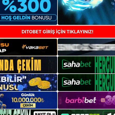
DITOBET GİRİŞ İÇİN TIKLAYINIZ!