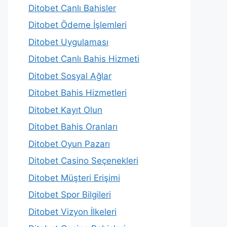
Ditobet Canlı Bahisler
Ditobet Ödeme İşlemleri
Ditobet Uygulaması
Ditobet Canlı Bahis Hizmeti
Ditobet Sosyal Ağlar
Ditobet Bahis Hizmetleri
Ditobet Kayıt Olun
Ditobet Bahis Oranları
Ditobet Oyun Pazarı
Ditobet Casino Seçenekleri
Ditobet Müşteri Erişimi
Ditobet Spor Bilgileri
Ditobet Vizyon İlkeleri