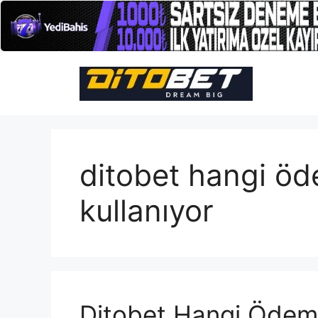
İçeriğe
atla
ditobet hangi öd
kullanıyor
Ditobet Hangi Ödeme 