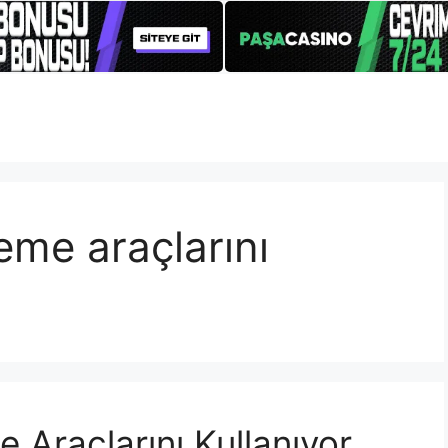
eme araçlarını
Araçlarını Kullanıyor