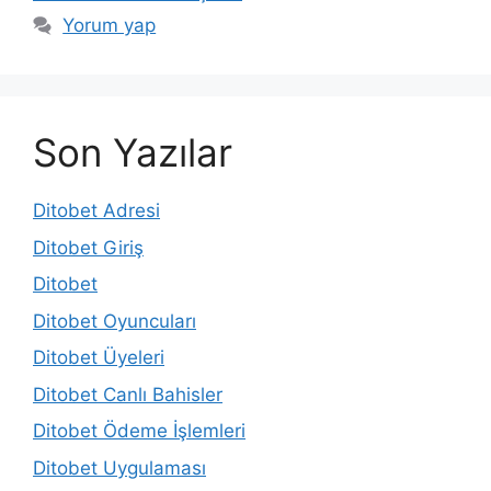
Yorum yap
Son Yazılar
Ditobet Adresi
Ditobet Giriş
Ditobet
Ditobet Oyuncuları
Ditobet Üyeleri
Ditobet Canlı Bahisler
Ditobet Ödeme İşlemleri
Ditobet Uygulaması