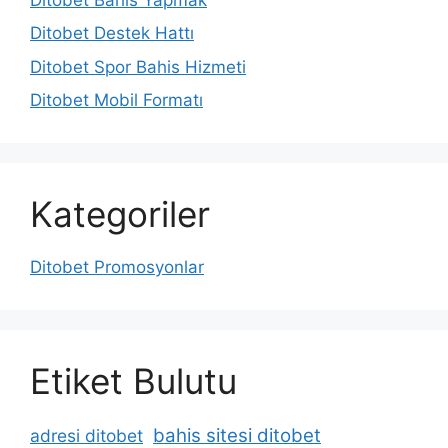
Ditobet Destek Hattı
Ditobet Spor Bahis Hizmeti
Ditobet Mobil Formatı
Kategoriler
Ditobet Promosyonlar
Etiket Bulutu
bahis sitesi ditobet
adresi ditobet