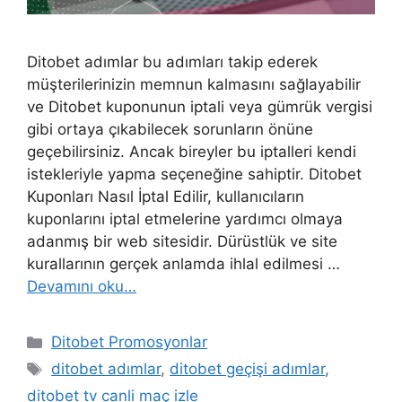
Ditobet adımlar bu adımları takip ederek
müşterilerinizin memnun kalmasını sağlayabilir
ve Ditobet kuponunun iptali veya gümrük vergisi
gibi ortaya çıkabilecek sorunların önüne
geçebilirsiniz. Ancak bireyler bu iptalleri kendi
istekleriyle yapma seçeneğine sahiptir. Ditobet
Kuponları Nasıl İptal Edilir, kullanıcıların
kuponlarını iptal etmelerine yardımcı olmaya
adanmış bir web sitesidir. Dürüstlük ve site
kurallarının gerçek anlamda ihlal edilmesi …
Devamını oku…
Kategoriler
Ditobet Promosyonlar
Etiketler
ditobet adımlar
,
ditobet geçişi adımlar
,
ditobet tv canli maç izle