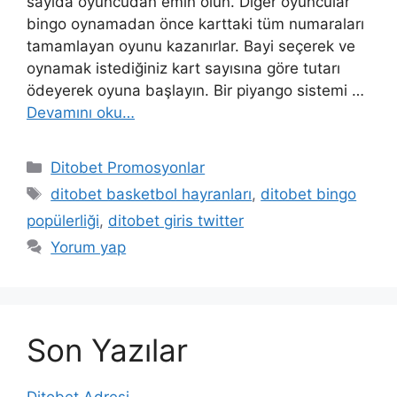
sayıda oyuncudan emin olun. Diğer oyuncular
bingo oynamadan önce karttaki tüm numaraları
tamamlayan oyunu kazanırlar. Bayi seçerek ve
oynamak istediğiniz kart sayısına göre tutarı
ödeyerek oyuna başlayın. Bir piyango sistemi …
Devamını oku…
Kategoriler
Ditobet Promosyonlar
Etiketler
ditobet basketbol hayranları
,
ditobet bingo
popülerliği
,
ditobet giris twitter
Yorum yap
Son Yazılar