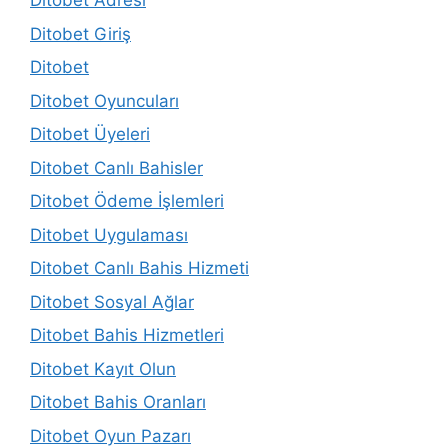
Ditobet Adresi
Ditobet Giriş
Ditobet
Ditobet Oyuncuları
Ditobet Üyeleri
Ditobet Canlı Bahisler
Ditobet Ödeme İşlemleri
Ditobet Uygulaması
Ditobet Canlı Bahis Hizmeti
Ditobet Sosyal Ağlar
Ditobet Bahis Hizmetleri
Ditobet Kayıt Olun
Ditobet Bahis Oranları
Ditobet Oyun Pazarı