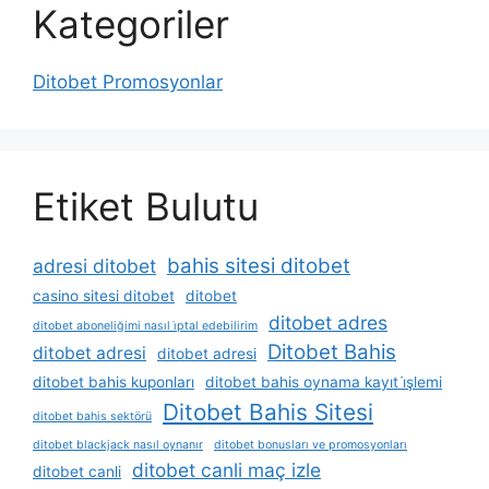
Kategoriler
Ditobet Promosyonlar
Etiket Bulutu
bahis sitesi ditobet
adresi ditobet
casino sitesi ditobet
ditobet
ditobet adres
ditobet aboneliğimi nasıl i̇ptal edebilirim
Ditobet Bahis
ditobet adresi
ditobet adresi
ditobet bahis kuponları
ditobet bahis oynama kayıt i̇şlemi
Ditobet Bahis Sitesi
ditobet bahis sektörü
ditobet blackjack nasıl oynanır
ditobet bonusları ve promosyonları
ditobet canli maç izle
ditobet canli