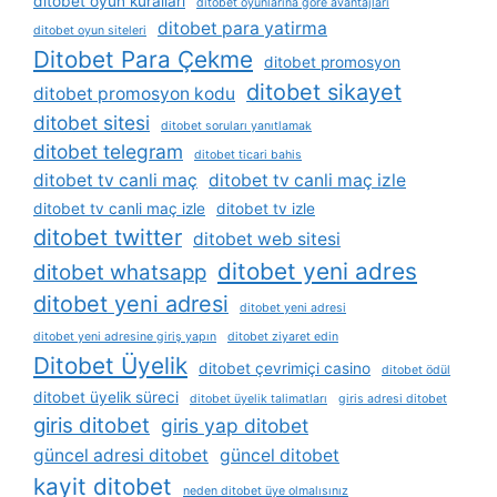
ditobet oyun kuralları
ditobet oyunlarına göre avantajları
ditobet para yatirma
ditobet oyun siteleri
Ditobet Para Çekme
ditobet promosyon
ditobet sikayet
ditobet promosyon kodu
ditobet sitesi
ditobet soruları yanıtlamak
ditobet telegram
ditobet ticari bahis
ditobet tv canli maç
ditobet tv canli maç izle
ditobet tv canli maç izle
ditobet tv izle
ditobet twitter
ditobet web sitesi
ditobet yeni adres
ditobet whatsapp
ditobet yeni adresi
ditobet yeni adresi
ditobet yeni adresine giriş yapın
ditobet ziyaret edin
Ditobet Üyelik
ditobet çevrimiçi casino
ditobet ödül
ditobet üyelik süreci
ditobet üyelik talimatları
giris adresi ditobet
giris ditobet
giris yap ditobet
güncel adresi ditobet
güncel ditobet
kayit ditobet
neden ditobet üye olmalısınız