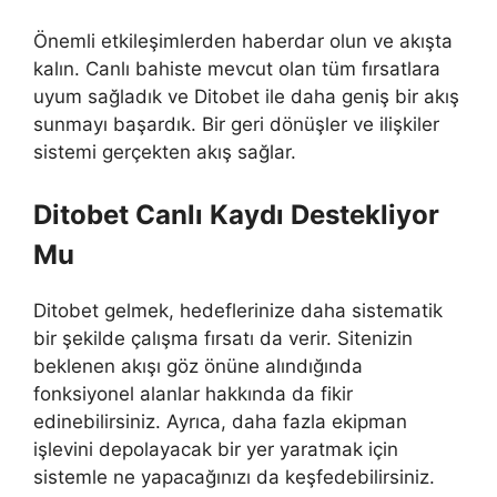
Önemli etkileşimlerden haberdar olun ve akışta
kalın. Canlı bahiste mevcut olan tüm fırsatlara
uyum sağladık ve Ditobet ile daha geniş bir akış
sunmayı başardık. Bir geri dönüşler ve ilişkiler
sistemi gerçekten akış sağlar.
Ditobet Canlı Kaydı Destekliyor
Mu
Ditobet gelmek, hedeflerinize daha sistematik
bir şekilde çalışma fırsatı da verir. Sitenizin
beklenen akışı göz önüne alındığında
fonksiyonel alanlar hakkında da fikir
edinebilirsiniz. Ayrıca, daha fazla ekipman
işlevini depolayacak bir yer yaratmak için
sistemle ne yapacağınızı da keşfedebilirsiniz.