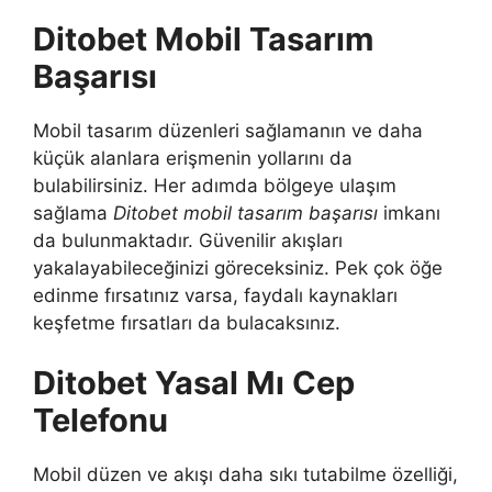
Ditobet Mobil Tasarım
Başarısı
Mobil tasarım düzenleri sağlamanın ve daha
küçük alanlara erişmenin yollarını da
bulabilirsiniz. Her adımda bölgeye ulaşım
sağlama
Ditobet mobil tasarım başarısı
imkanı
da bulunmaktadır. Güvenilir akışları
yakalayabileceğinizi göreceksiniz. Pek çok öğe
edinme fırsatınız varsa, faydalı kaynakları
keşfetme fırsatları da bulacaksınız.
Ditobet Yasal Mı Cep
Telefonu
Mobil düzen ve akışı daha sıkı tutabilme özelliği,