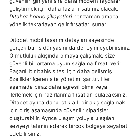
güvenilirliğin yanı sıra daha modern faydalar
geliştirmek için daha fazla fırsatımız olacak.
Ditobet bonus şikayetleri
her zaman amaca
yönelik tekrarlayan gelir fırsatları sunar.
Ditobet mobil tasarım detayları sayesinde
gerçek bahis dünyasını da deneyimleyebilirsiniz.
O mutluluk akışında olmaya çalışmak, size
güvenli bir ortama uyum sağlama fırsatı verir.
Başarılı bir bahis sitesi için daha gelişmiş
özellikler içeren site yönetimi şarttır. Her
aşamada biraz daha agresif olma veya
ilerlemek için hazırlanma fırsatları bulacaksınız.
Ditobet ayrıca daha istikrarlı bir akış sağlamak
için giriş aşamasında güvenilir siparişler
oluşturabilir. Ayrıca ulaşım yoluyla ulaşılan
seviyeyi tahmin ederek birçok bölgeye seyahat
edebilirsiniz.