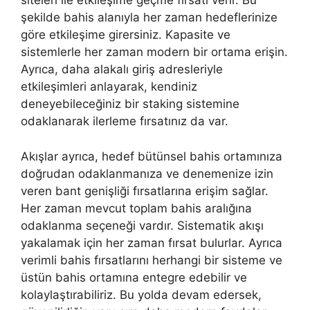
siteleri ile etkileşime geçme fırsatı verir. Bu
şekilde bahis alanıyla her zaman hedeflerinize
göre etkileşime girersiniz. Kapasite ve
sistemlerle her zaman modern bir ortama erişin.
Ayrıca, daha alakalı giriş adresleriyle
etkileşimleri anlayarak, kendiniz
deneyebileceğiniz bir staking sistemine
odaklanarak ilerleme fırsatınız da var.
Akışlar ayrıca, hedef bütünsel bahis ortamınıza
doğrudan odaklanmanıza ve denemenize izin
veren bant genişliği fırsatlarına erişim sağlar.
Her zaman mevcut toplam bahis aralığına
odaklanma seçeneği vardır. Sistematik akışı
yakalamak için her zaman fırsat bulurlar. Ayrıca
verimli bahis fırsatlarını herhangi bir sisteme ve
üstün bahis ortamına entegre edebilir ve
kolaylaştırabiliriz. Bu yolda devam edersek,