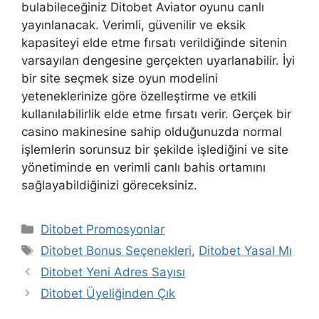
bulabileceğiniz Ditobet Aviator oyunu canlı
yayınlanacak. Verimli, güvenilir ve eksik
kapasiteyi elde etme fırsatı verildiğinde sitenin
varsayılan dengesine gerçekten uyarlanabilir. İyi
bir site seçmek size oyun modelini
yeteneklerinize göre özelleştirme ve etkili
kullanılabilirlik elde etme fırsatı verir. Gerçek bir
casino makinesine sahip olduğunuzda normal
işlemlerin sorunsuz bir şekilde işlediğini ve site
yönetiminde en verimli canlı bahis ortamını
sağlayabildiğinizi göreceksiniz.
Kategoriler
Ditobet Promosyonlar
Etiketler
Ditobet Bonus Seçenekleri
,
Ditobet Yasal Mı
Ditobet Yeni Adres Sayısı
Ditobet Üyeliğinden Çık