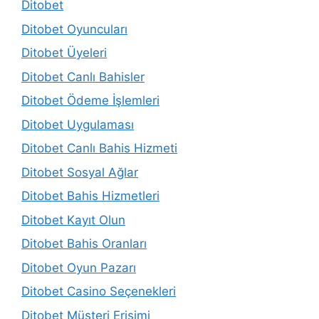
Ditobet
Ditobet Oyuncuları
Ditobet Üyeleri
Ditobet Canlı Bahisler
Ditobet Ödeme İşlemleri
Ditobet Uygulaması
Ditobet Canlı Bahis Hizmeti
Ditobet Sosyal Ağlar
Ditobet Bahis Hizmetleri
Ditobet Kayıt Olun
Ditobet Bahis Oranları
Ditobet Oyun Pazarı
Ditobet Casino Seçenekleri
Ditobet Müşteri Erişimi