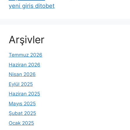
yeni giris ditobet
Arşivler
Temmuz 2026
Haziran 2026
Nisan 2026
Eylül 2025
Haziran 2025
Mayıs 2025
Şubat 2025
Ocak 2025